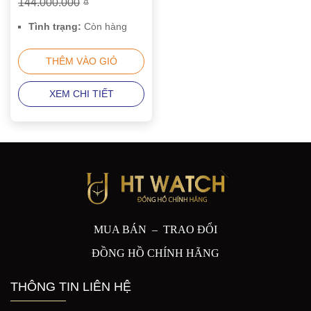
144.000.000
₫
0002
Tình trạng:
Còn hàng
THÊM VÀO GIỎ
XEM CHI TIẾT
MUA BÁN – TRAO ĐỔI
ĐỒNG HỒ CHÍNH HÃNG
THÔNG TIN LIÊN HỆ