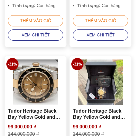
Tình trạng:
Còn hàng
Tình trạng:
Còn hàng
THÊM VÀO GIỎ
THÊM VÀO GIỎ
XEM CHI TIẾT
XEM CHI TIẾT
-31%
-31%
Tudor Heritage Black
Tudor Heritage Black
Bay Yellow Gold and
Bay Yellow Gold and
Stainless Steel 41mm
Stainless Steel 41mm
99.000.000
₫
99.000.000
₫
Men’s Watch 79733
Men’s Watch 79733N
144.000.000
₫
144.000.000
₫