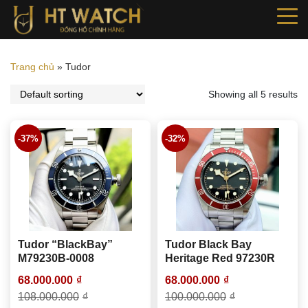
Trang chủ
»
Tudor
Showing all 5 results
-37%
-32%
Tudor “BlackBay”
Tudor Black Bay
M79230B-0008
Heritage Red 97230R
68.000.000
₫
68.000.000
₫
108.000.000
₫
100.000.000
₫