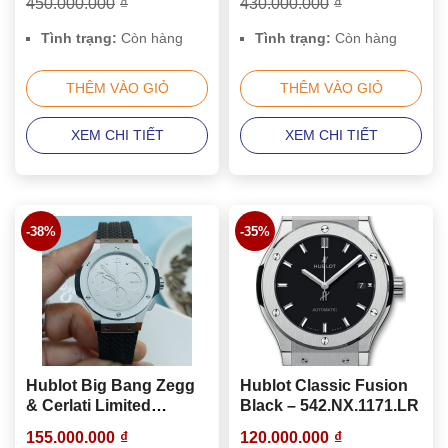
450.000.000
₫
430.000.000
₫
Tình trạng:
Còn hàng
Tình trạng:
Còn hàng
THÊM VÀO GIỎ
THÊM VÀO GIỎ
XEM CHI TIẾT
XEM CHI TIẾT
-38%
-35%
Hublot Big Bang Zegg
Hublot Classic Fusion
& Cerlati Limited
Black – 542.NX.1171.LR
Edition
155.000.000
₫
120.000.000
₫
341.SX.0870.VR.ZEC12