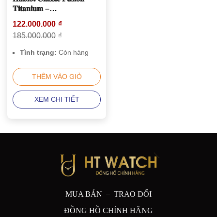
𝐓𝐢𝐭𝐚𝐧𝐢𝐮𝐦 –
542.NX.6670.LR.JPN18
122.000.000
₫
185.000.000
₫
Tình trạng:
Còn hàng
THÊM VÀO GIỎ
XEM CHI TIẾT
MUA BÁN – TRAO ĐỔI
ĐỒNG HỒ CHÍNH HÃNG