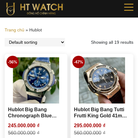
Trang chủ
»
Hublot
Showing all 19 results
-56%
-47%
Hublot Big Bang
Hublot Big Bang Tutti
Chronograph Blue
Frutti King Gold 41mm
Diamond –
341.PC.S490.LR.1916
245.000.000
₫
295.000.000
₫
341.SX.7170.LR.1204
560.000.000
₫
560.000.000
₫