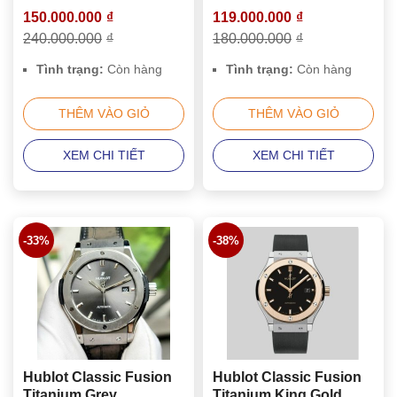
542.NO.1180.LR
542.NX.1171.RX
150.000.000
₫
119.000.000
₫
240.000.000
₫
180.000.000
₫
Tình trạng:
Còn hàng
Tình trạng:
Còn hàng
THÊM VÀO GIỎ
THÊM VÀO GIỎ
XEM CHI TIẾT
XEM CHI TIẾT
-33%
-38%
Hublot Classic Fusion
Hublot Classic Fusion
Titanium Grey
Titanium King Gold