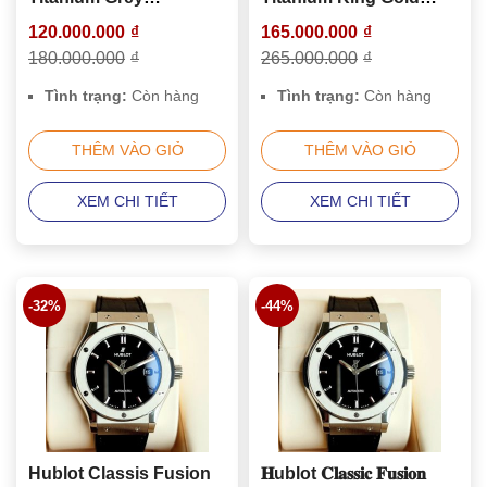
542.NX.7071.LR
542.NO.1181.RX
120.000.000
₫
165.000.000
₫
180.000.000
₫
265.000.000
₫
Tình trạng:
Còn hàng
Tình trạng:
Còn hàng
THÊM VÀO GIỎ
THÊM VÀO GIỎ
XEM CHI TIẾT
XEM CHI TIẾT
-32%
-44%
Hublot Classis Fusion
𝐇ublot 𝐂𝐥𝐚𝐬𝐬𝐢𝐜 𝐅𝐮𝐬𝐢𝐨𝐧