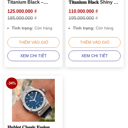
Titanium Black –
𝐓𝐢𝐭𝐚𝐧𝐢𝐮𝐦 𝐁𝐥𝐚𝐜𝐤 Shiny –
542.NX.1270.LR
542.NX.1270.LR
125.000.000
₫
110.000.000
₫
185.000.000
₫
195.000.000
₫
Tình trạng:
Còn hàng
Tình trạng:
Còn hàng
THÊM VÀO GIỎ
THÊM VÀO GIỎ
XEM CHI TIẾT
XEM CHI TIẾT
-34%
𝐇𝐮𝐛𝐥𝐨𝐭 𝐂𝐥𝐚𝐬𝐬𝐢𝐜 𝐅𝐮𝐬𝐢𝐨𝐧