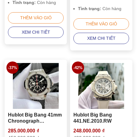
Tình trạng:
Còn hàng
Tình trạng:
Còn hàng
THÊM VÀO GIỎ
THÊM VÀO GIỎ
XEM CHI TIẾT
XEM CHI TIẾT
-37%
-42%
Hublot Big Bang 41mm
Hublot Big Bang
Chronograph
441.NE.2010.RW
341.SX.130.RX.114
285.000.000
₫
248.000.000
₫