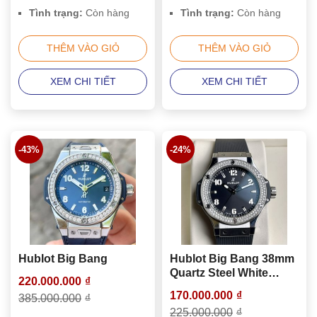
Tình trạng:
Còn hàng
Tình trạng:
Còn hàng
THÊM VÀO GIỎ
THÊM VÀO GIỎ
XEM CHI TIẾT
XEM CHI TIẾT
-43%
-24%
Hublot Big Bang
Hublot Big Bang 38mm
Quartz Steel White
220.000.000
₫
Diamonds
170.000.000
₫
385.000.000
₫
361.SX.1270.RX.1104:
225.000.000
₫