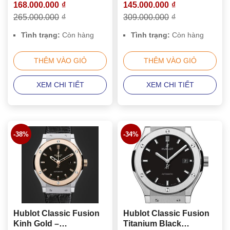
168.000.000
₫
145.000.000
₫
Caremic King Gold 18K
511.CO.1781.RX
265.000.000
₫
309.000.000
₫
511.CO.1782.RX
Tình trạng:
Còn hàng
Tình trạng:
Còn hàng
THÊM VÀO GIỎ
THÊM VÀO GIỎ
XEM CHI TIẾT
XEM CHI TIẾT
-38%
-34%
Hublot Classic Fusion
Hublot Classic Fusion
Kinh Gold –
Titanium Black