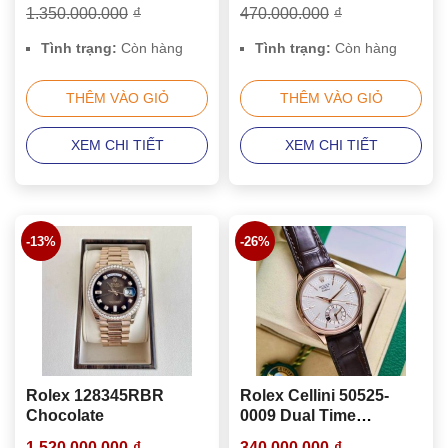
1.350.000.000
₫
470.000.000
₫
Tình trạng:
Còn hàng
Tình trạng:
Còn hàng
THÊM VÀO GIỎ
THÊM VÀO GIỎ
XEM CHI TIẾT
XEM CHI TIẾT
-13%
-26%
Rolex 128345RBR
Rolex Cellini 50525-
Chocolate
0009 Dual Time
Everose 18K.
1.520.000.000
₫
340.000.000
₫