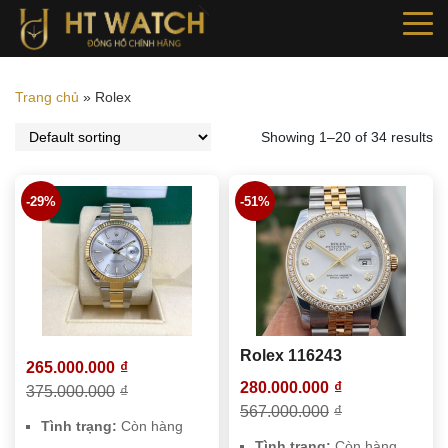
Trang chủ
»
Rolex
Showing 1–20 of 34 results
-29%
-51%
Rolex 116243
265.000.000
₫
280.000.000
₫
375.000.000
₫
567.000.000
₫
Tình trạng:
Còn hàng
Tình trạng:
Còn hàng