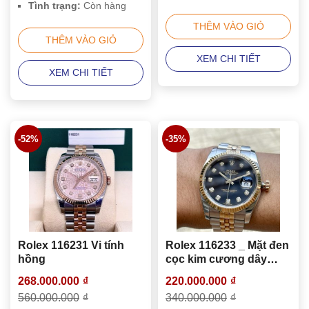
Tình trạng:
Còn hàng
THÊM VÀO GIỎ
THÊM VÀO GIỎ
XEM CHI TIẾT
XEM CHI TIẾT
-52%
-35%
Rolex 116231 Vi tính
Rolex 116233 _ Mặt đen
hồng
cọc kim cương dây
jubilee
268.000.000
₫
220.000.000
₫
560.000.000
₫
340.000.000
₫