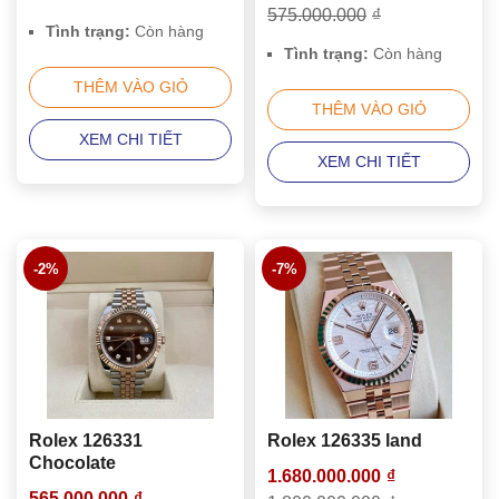
575.000.000
₫
Tình trạng:
Còn hàng
Tình trạng:
Còn hàng
THÊM VÀO GIỎ
THÊM VÀO GIỎ
XEM CHI TIẾT
XEM CHI TIẾT
-2%
-7%
Rolex 126331
Rolex 126335 land
Chocolate
1.680.000.000
₫
565.000.000
₫