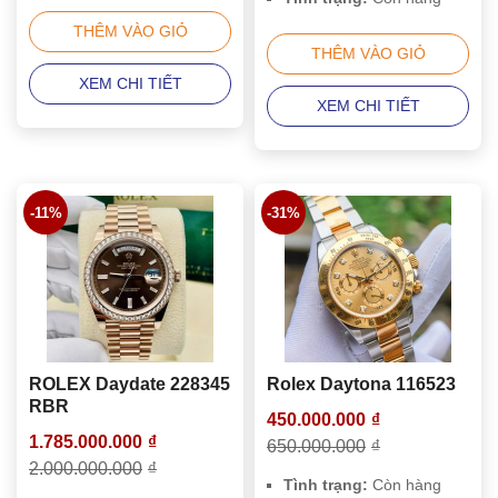
THÊM VÀO GIỎ
THÊM VÀO GIỎ
XEM CHI TIẾT
XEM CHI TIẾT
-11%
-31%
ROLEX Daydate 228345
Rolex Daytona 116523
RBR
450.000.000
₫
1.785.000.000
₫
650.000.000
₫
2.000.000.000
₫
Tình trạng:
Còn hàng