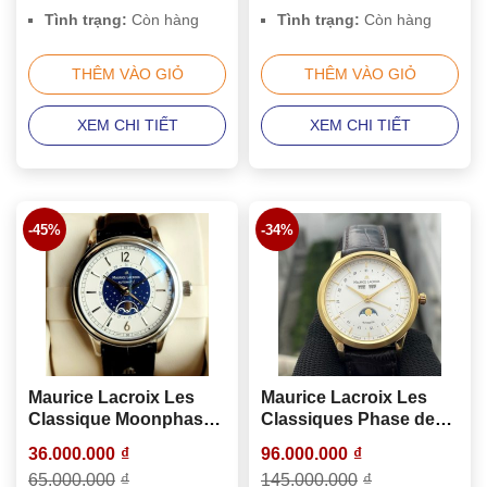
Tình trạng:
Còn hàng
Tình trạng:
Còn hàng
THÊM VÀO GIỎ
THÊM VÀO GIỎ
XEM CHI TIẾT
XEM CHI TIẾT
-45%
-34%
Maurice Lacroix Les
Maurice Lacroix Les
Classique Moonphase
Classiques Phase de
LC6168-SS001-122-1
Lune LC6068-YG101-
36.000.000
₫
96.000.000
₫
13E
65.000.000
₫
145.000.000
₫