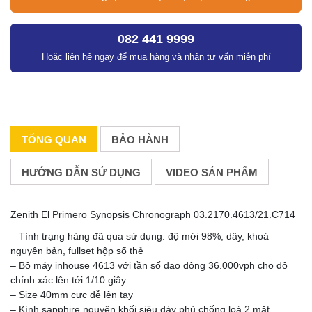
082 441 9999
Hoặc liên hệ ngay để mua hàng và nhận tư vấn miễn phí
TỔNG QUAN
BẢO HÀNH
HƯỚNG DẪN SỬ DỤNG
VIDEO SẢN PHẨM
Zenith El Primero Synopsis Chronograph 03.2170.4613/21.C714
– Tình trạng hàng đã qua sử dụng: độ mới 98%, dây, khoá
nguyên bản, fullset hộp sổ thẻ
– Bộ máy inhouse 4613 với tần số dao động 36.000vph cho độ
chính xác lên tới 1/10 giây
– Size 40mm cực dễ lên tay
– Kính sapphire nguyên khối siêu dày phủ chống loá 2 mặt