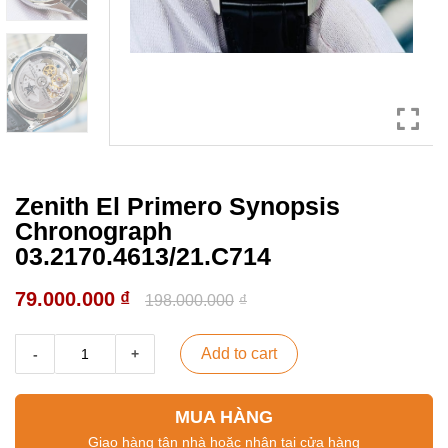
Zenith El Primero Synopsis
Chronograph
03.2170.4613/21.C714
79.000.000
₫
198.000.000
₫
Add to cart
MUA HÀNG
Giao hàng tận nhà hoặc nhận tại cửa hàng