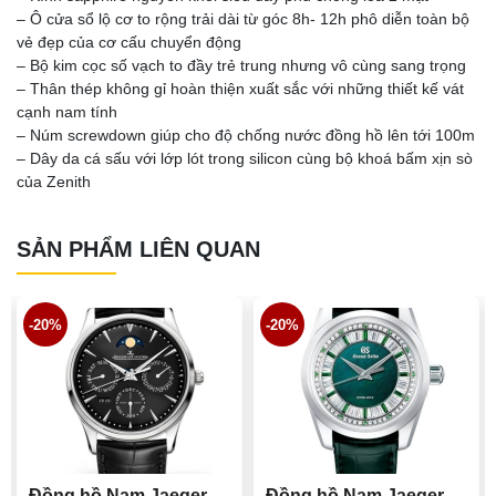
– Ô cửa sổ lộ cơ to rộng trải dài từ góc 8h- 12h phô diễn toàn bộ
vẻ đẹp của cơ cấu chuyển động
– Bộ kim cọc số vạch to đầy trẻ trung nhưng vô cùng sang trọng
– Thân thép không gỉ hoàn thiện xuất sắc với những thiết kế vát
cạnh nam tính
– Núm screwdown giúp cho độ chống nước đồng hồ lên tới 100m
– Dây da cá sấu với lớp lót trong silicon cùng bộ khoá bấm xịn sò
của Zenith
SẢN PHẨM LIÊN QUAN
-20%
-20%
Đồng hồ Nam Jaeger
Đồng hồ Nam Jaeger