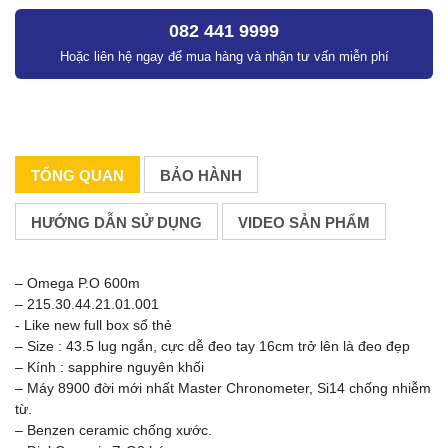
082 441 9999
Hoặc liên hệ ngay để mua hàng và nhận tư vấn miễn phí
TỔNG QUAN
BẢO HÀNH
HƯỚNG DẪN SỬ DỤNG
VIDEO SẢN PHẨM
– Omega P.O 600m
– 215.30.44.21.01.001
‐ Like new full box sổ thẻ
– Size : 43.5 lug ngắn, cực dễ đeo tay 16cm trở lên là đeo đẹp
– Kính : sapphire nguyên khối
– Máy 8900 đời mới nhất Master Chronometer, Si14 chống nhiễm
từ.
– Benzen ceramic chống xước.