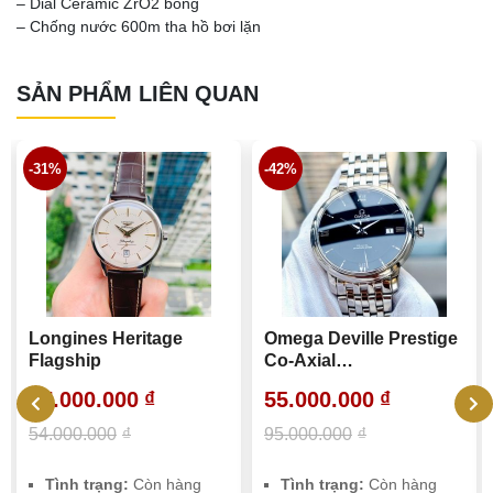
– Dial Ceramic ZrO2 bóng
– Chống nước 600m tha hồ bơi lặn
SẢN PHẨM LIÊN QUAN
-31%
-42%
Longines Heritage
Omega Deville Prestige
Flagship
Co-Axial
424.10.40.20.01.001
37.000.000
₫
55.000.000
₫
54.000.000
₫
95.000.000
₫
Tình trạng:
Còn hàng
Tình trạng:
Còn hàng