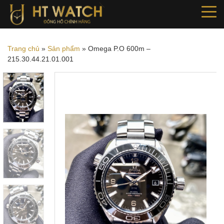
Trang chủ
»
Sản phẩm
»
Omega P.O 600m –
215.30.44.21.01.001