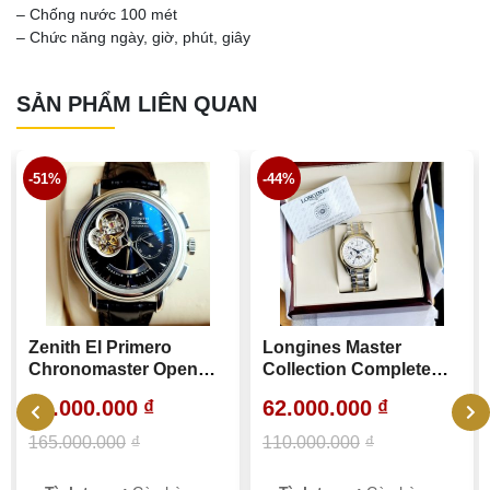
– Chống nước 100 mét
– Chức năng ngày, giờ, phút, giây
SẢN PHẨM LIÊN QUAN
-51%
-44%
Zenith El Primero
Longines Master
Chronomaster Open
Collection Complete
Heart
Calendar
81.000.000
₫
62.000.000
₫
165.000.000
₫
110.000.000
₫