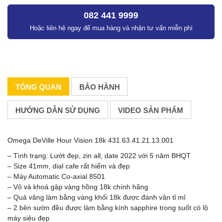
082 441 9999
Hoặc liên hệ ngay để mua hàng và nhận tư vấn miễn phí
TỔNG QUAN
BẢO HÀNH
HƯỚNG DẪN SỬ DỤNG
VIDEO SẢN PHẨM
Omega DeVille Hour Vision 18k 431.63.41.21.13.001
– Tình trạng: Lướt đẹp, zin all, date 2022 với 5 năm BHQT
– Size 41mm, dial cafe rất hiếm và đẹp
– Máy Automatic Co-axial 8501
– Vỏ và khoá gập vàng hồng 18k chính hãng
– Quả văng làm bằng vàng khối 18k được đánh vân tỉ mỉ
– 2 bên sườn đều được làm bằng kính sapphire trong suốt có lộ
máy siêu đẹp