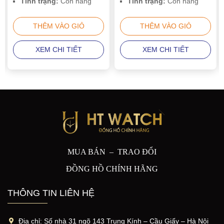
Tình trạng:
Còn hàng
Tình trạng:
Còn hàng
THÊM VÀO GIỎ
THÊM VÀO GIỎ
XEM CHI TIẾT
XEM CHI TIẾT
MUA BÁN – TRAO ĐỔI
ĐỒNG HỒ CHÍNH HÃNG
THÔNG TIN LIÊN HỆ
Địa chỉ:
Số nhà 31 ngõ 143 Trung Kính – Cầu Giấy – Hà Nội