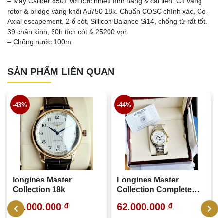
– Máy Caliber 8501 với cực nhiều tính năng & cải tiến: Củ văng
rotor & bridge vàng khối Au750 18k. Chuẩn COSC chính xác, Co-
Axial escapement, 2 ổ cót, Sillicon Balance Si14, chống từ rất tốt.
39 chân kính, 60h tích cót & 25200 vph
– Chống nước 100m
SẢN PHẨM LIÊN QUAN
-43%
-44%
longines Master
Longines Master
Collection 18k
Collection Complete
Calendar
69.000.000
₫
62.000.000
₫