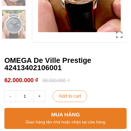
OMEGA De Ville Prestige
42413402106001
62.000.000
₫
98.000.000
₫
Add to cart
MUA HÀNG
Giao hàng tận nhà hoặc nhận tại cửa hàng