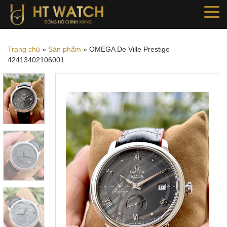
Trang chủ
»
Sản phẩm
»
OMEGA De Ville Prestige
42413402106001