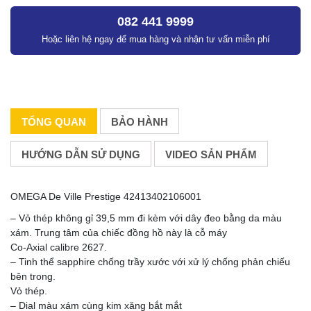
082 441 9999
Hoặc liên hệ ngay để mua hàng và nhận tư vấn miễn phí
TỔNG QUAN
BẢO HÀNH
HƯỚNG DẪN SỬ DỤNG
VIDEO SẢN PHẨM
OMEGA De Ville Prestige 42413402106001
– Vỏ thép không gỉ 39,5 mm đi kèm với dây đeo bằng da màu
xám. Trung tâm của chiếc đồng hồ này là cỗ máy
Co-Axial calibre 2627.
– Tinh thể sapphire chống trầy xước với xử lý chống phản chiếu
bên trong.
Vỏ thép.
– Dial màu xám cùng kim xăng bắt mắt