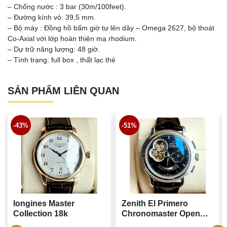
– Chống nước : 3 bar (30m/100feet).
– Đường kính vỏ: 39,5 mm.
– Bộ máy : Đồng hồ bấm giờ tự lên dây – Omega 2627, bộ thoát
Co-Axial với lớp hoàn thiện mạ rhodium.
– Dự trữ năng lượng: 48 giờ.
– Tình trạng: full box , thất lạc thẻ
SẢN PHẨM LIÊN QUAN
-43%
-51%
longines Master
Zenith El Primero
Collection 18k
Chronomaster Open
Heart