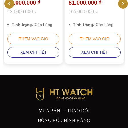
69.000.000
₫
81.000.000
₫
120.000.000
₫
165.000.000
₫
Tình trạng:
Còn hàng
Tình trạng:
Còn hàng
THÊM VÀO GIỎ
THÊM VÀO GIỎ
XEM CHI TIẾT
XEM CHI TIẾT
MUA BÁN – TRAO ĐỔI
ĐỒNG HỒ CHÍNH HÃNG