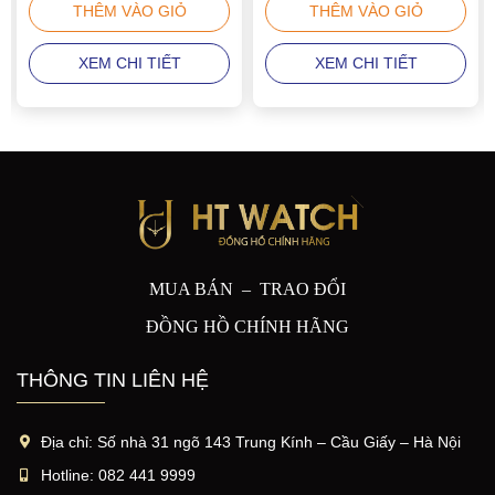
 GIỎ
THÊM VÀO GIỎ
THÊM VÀO G
TIẾT
XEM CHI TIẾT
XEM CHI TI
MUA BÁN – TRAO ĐỔI
ĐỒNG HỒ CHÍNH HÃNG
THÔNG TIN LIÊN HỆ
Địa chỉ:
Số nhà 31 ngõ 143 Trung Kính – Cầu Giấy – Hà Nội
Hotline:
082 441 9999