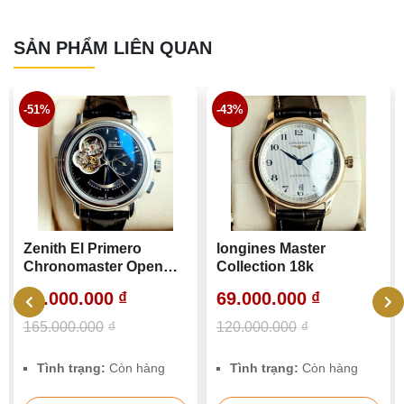
SẢN PHẨM LIÊN QUAN
-43%
-20%
ero
longines Master
Đồng hồ Nam Ja
r Open
Collection 18k
LeCoultre Master
Thin Perpetual
₫
69.000.000
₫
400.000.000
₫
Calendar Q1308
120.000.000
₫
502.074.500
₫
òn hàng
Tình trạng:
Còn hàng
Tình trạng:
Còn 