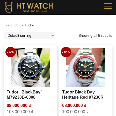
Trang chủ
»
Tudor
Showing all 5 results
-37%
-32%
Tudor “BlackBay”
Tudor Black Bay
M79230B-0008
Heritage Red 97230R
68.000.000
₫
68.000.000
₫
108.000.000
₫
100.000.000
₫