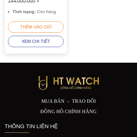
144.000.000
₫
0002
Tình trạng:
Còn hàng
THÊM VÀO GIỎ
XEM CHI TIẾT
MUA BÁN – TRAO ĐỔI
ĐỒNG HỒ CHÍNH HÃNG
THÔNG TIN LIÊN HỆ