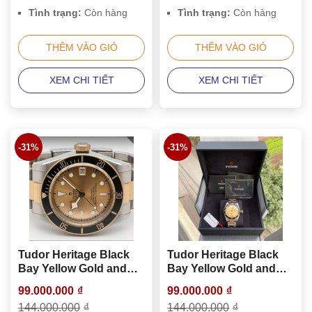
Tình trạng:
Còn hàng
Tình trạng:
Còn hàng
THÊM VÀO GIỎ
THÊM VÀO GIỎ
XEM CHI TIẾT
XEM CHI TIẾT
-31%
-31%
Tudor Heritage Black
Tudor Heritage Black
Bay Yellow Gold and
Bay Yellow Gold and
Stainless Steel 41mm
Stainless Steel 41mm
99.000.000
₫
99.000.000
₫
Men’s Watch 79733
Men’s Watch 79733N
144.000.000
₫
144.000.000
₫