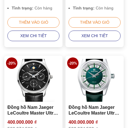
Tình trạng:
Còn hàng
Tình trạng:
Còn hàng
THÊM VÀO GIỎ
THÊM VÀO GIỎ
XEM CHI TIẾT
XEM CHI TIẾT
-20%
-20%
Đồng hồ Nam Jaeger
Đồng hồ Nam Jaeger
LeCoultre Master Ultra
LeCoultre Master Ultra
Thin Perpetual
Thin Perpetual
400.000.000
₫
400.000.000
₫
Calendar Q1308470
Calendar Q1308470