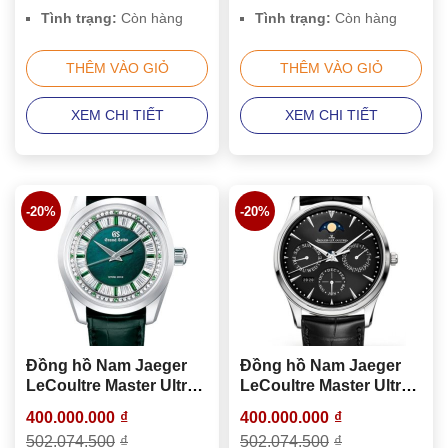
Tình trạng:
Còn hàng
Tình trạng:
Còn hàng
THÊM VÀO GIỎ
THÊM VÀO GIỎ
XEM CHI TIẾT
XEM CHI TIẾT
-20%
-20%
Đồng hồ Nam Jaeger
Đồng hồ Nam Jaeger
LeCoultre Master Ultra
LeCoultre Master Ultra
Thin Perpetual
Thin Perpetual
400.000.000
₫
400.000.000
₫
Calendar Q1308470
Calendar Q1308470
502.074.500
₫
502.074.500
₫