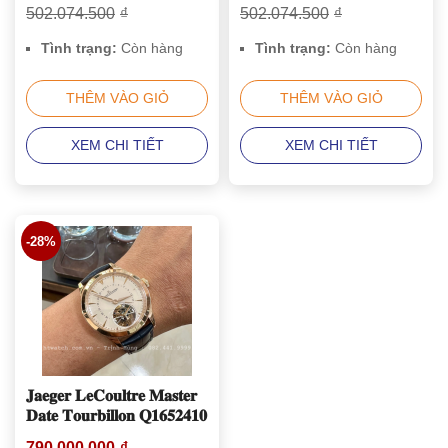
502.074.500
₫
502.074.500
₫
Tình trạng:
Còn hàng
Tình trạng:
Còn hàng
THÊM VÀO GIỎ
THÊM VÀO GIỎ
XEM CHI TIẾT
XEM CHI TIẾT
-28%
𝐉𝐚𝐞𝐠𝐞𝐫 𝐋𝐞𝐂𝐨𝐮𝐥𝐭𝐫𝐞 𝐌𝐚𝐬𝐭𝐞𝐫
𝐃𝐚𝐭𝐞 𝐓𝐨𝐮𝐫𝐛𝐢𝐥𝐥𝐨𝐧 𝐐𝟏𝟔𝟓𝟐𝟒𝟏𝟎
790.000.000
₫