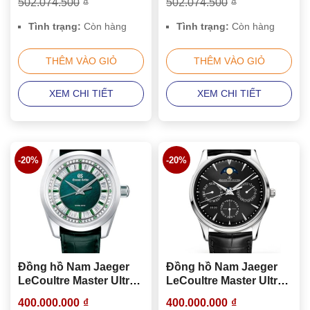
502.074.500
₫
502.074.500
₫
Tình trạng:
Còn hàng
Tình trạng:
Còn hàng
THÊM VÀO GIỎ
THÊM VÀO GIỎ
XEM CHI TIẾT
XEM CHI TIẾT
-20%
-20%
Đồng hồ Nam Jaeger
Đồng hồ Nam Jaeger
LeCoultre Master Ultra
LeCoultre Master Ultra
Thin Perpetual
Thin Perpetual
400.000.000
₫
400.000.000
₫
Calendar Q1308470
Calendar Q1308470