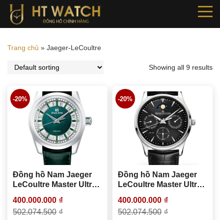
Trang chủ
»
Jaeger-LeCoultre
Showing all 9 results
-20%
-20%
Đồng hồ Nam Jaeger
Đồng hồ Nam Jaeger
LeCoultre Master Ultra
LeCoultre Master Ultra
Thin Perpetual
Thin Perpetual
400.000.000
₫
400.000.000
₫
Calendar Q1308470
Calendar Q1308470
502.074.500
₫
502.074.500
₫